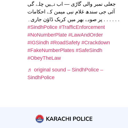
جعلی نمبر والی گاڑی — اب نہیں چلے گی
آئی جی سندھ غلام نبی میمن کے احکامات
پر صوبے بھر میں کریک ڈاؤن جاری۔ . . . . . .
#SindhPolice
#TrafficEnforcement
#NoNumberPlate
#LawAndOrder
#IGSindh
#RoadSafety
#Crackdown
#FakeNumberPlates
#SafeSindh
#ObeyTheLaw
♬ original sound – SindhPolice –
SindhPolice