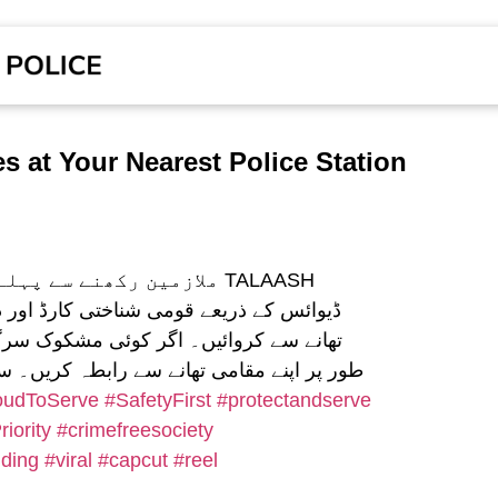
s at Your Nearest Police Station
ملازمین رکھنے سے TALAASH
ڈیوائس کے ذریعے قومی شناختی کارڈ اور 
تھانے سے کروائیں۔ اگر کوئی مشکوک سرگ
طور پر اپنے مقامی تھانے سے رابطہ کریں۔ 
oudToServe
#SafetyFirst
#protectandserve
iority
#crimefreesociety
nding
#viral
#capcut
#reel