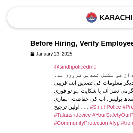
Before Hiring, Verify Employee
January 23, 2025
@sindhpolicedmc
 پہلے ان کی مکمل تصدیق ضروری ہے۔
دیگر معلومات کی تصدیق اپنے قریبی
رمی نظر آئے یا شکایت ہو تو فوری
سندھ پولیس: آپ کی حفاظت، ہماری
اولین ترجیح . . .
#SindhPolice
#Pr
#Talaashdevice
#YourSafetyOurPr
#CommunityProtection
#fyp
#tre